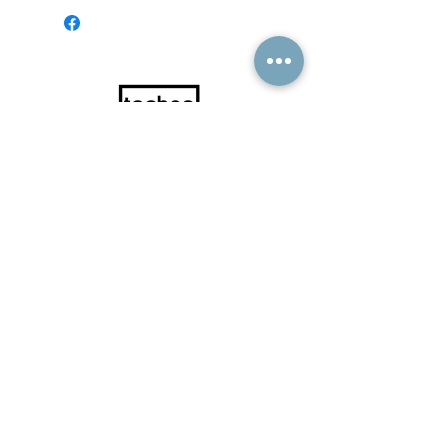
TECHNOVITAL
08 - 765 68 60
|
info@technovital.se
Gyllenstiernsgatan 16, 115 26 Stockholm
Technovital © 2026
BY CITYDESIGN