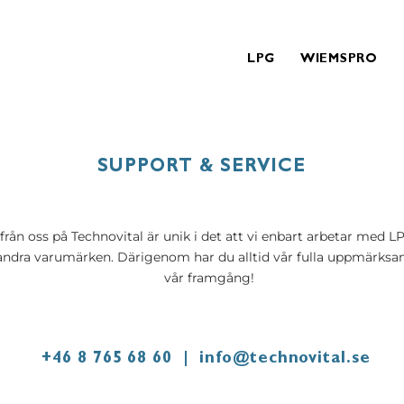
LPG
WIEMSPRO
SUPPORT & SERVICE
 från oss på Technovital är unik i det att vi enbart arbetar m
å andra varumärken. Därigenom har du alltid vår fulla uppmärks
vår framgång!
+46 8 765 68 60 |
info@technovital.se