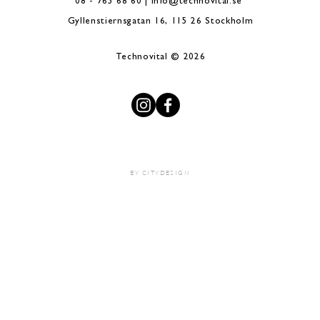
08 - 765 68 60 |
info@technovital.se
Gyllenstiernsgatan 16, 115 26 Stockholm
Technovital © 2026
BY CITYDESIGN