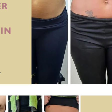
ER
IN
%