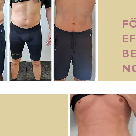
F
EF
B
N