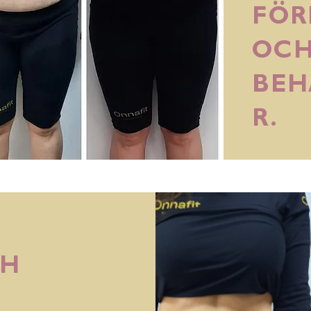
FÖR
OCH
BEH
R.
CH