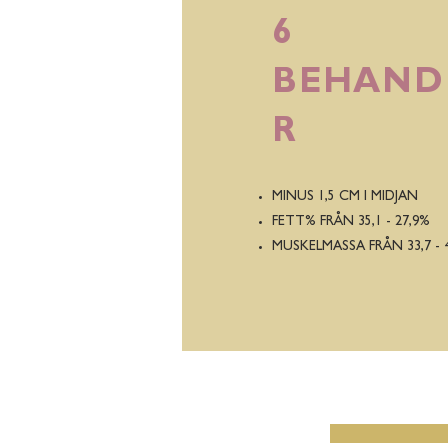
6
BEHAND
R
MINUS 1,5 CM I MIDJAN
FETT% FRÅN 35,1 - 27,9%
MUSKELMASSA FRÅN 33,7 - 