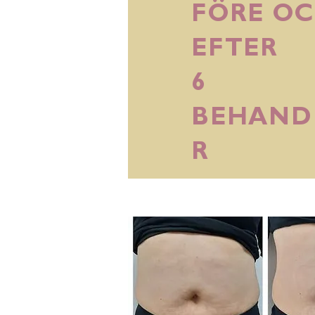
FÖRE O
EFTER
6
BEHAND
R​