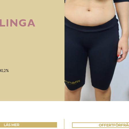
LINGA
40,2%
LÄS MER
OFFERTFÖRFRÅ